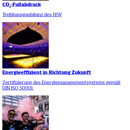
CO
-Fußabdruck
2
Treibhausgasbilanz des HSV
Energieeffizient in Richtung Zukunft
Zertifizierung des Energiemanagementsystems gemäß
DIN ISO 50001