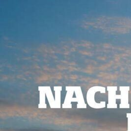
CO
-
2