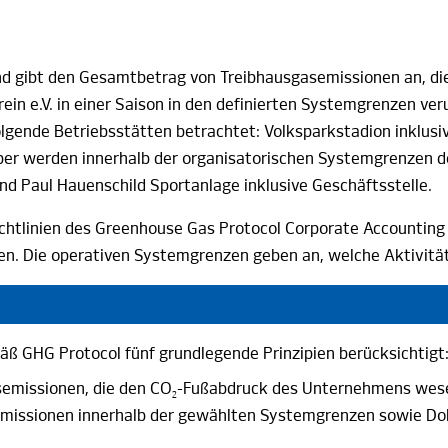
d gibt den Gesamtbetrag von Treibhausgasemissionen an, die 
rein
e.V
. in einer Saison in den definierten Systemgrenzen ve
gende Betriebsstätten betrachtet: Volksparkstadion inklusi
r werden innerhalb der organisatorischen Systemgrenzen d
und
Paul
Hauenschild
Sportanlage inklusive
Geschäftsstelle.
ichtlinien des Greenhouse Gas Protocol Corporate Accountin
en. Die operativen Systemgrenzen geben an, welche Aktivit
ß GHG Protocol fünf grundlegende Prinzipien berücksichtigt
semissionen, die den CO
-Fußabdruck des Unternehmens wes
2
semissionen innerhalb der gewählten Systemgrenzen sowie D