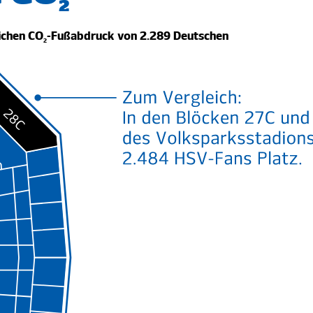
2
2
ichen CO
ichen CO
-Fußabdruck von
-Fußabdruck von
2.289 Deutschen
2.091 Deutschen
2
2