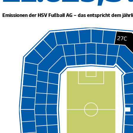
Emissionen der HSV Fußball AG – das entspricht dem jährl
Emissionen der HSV Fußball AG – das entspricht dem jährl