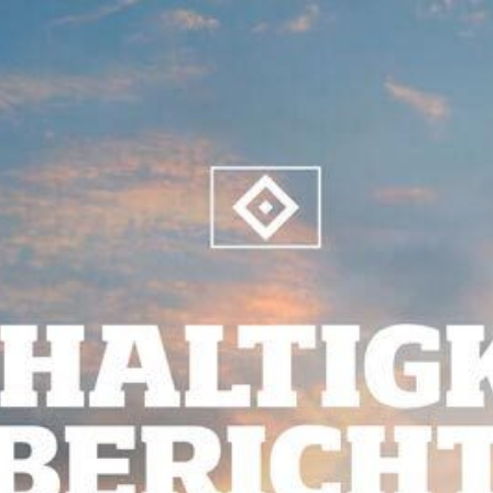
UMWELT
FUSSABDR