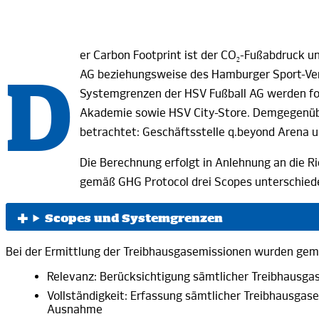
er Carbon Footprint ist der
CO
-Fußabdruck un
2
D
AG
beziehungsweise des Hamburger Sport-Ve
Systemgrenzen der HSV Fußball
AG
werden fol
Akademie sowie HSV City-Store. Demgegenübe
betrachtet: Geschäftsstelle
q.beyond
Arena 
Die Berechnung erfolgt in Anlehnung an die R
gemäß GHG
Protocol
drei
Scopes
unterschied
Scopes und Systemgrenzen
Bei der Ermittlung der Treibhausgasemissionen wurden gemä
Relevanz: Berücksichtigung sämtlicher Treibhausga
Vollständigkeit: Erfassung sämtlicher Treibhausga
Ausnahme