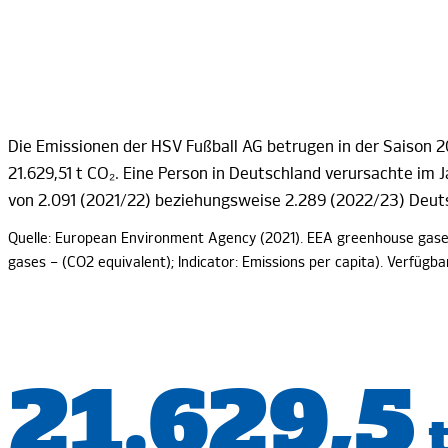
Die Emissionen der HSV
Fußball AG
betrugen in der Saison 2
21.629,51 t CO₂
. Eine Person in Deutschland verursachte im J
von 2.091
(2021/22) beziehungsweise 2.289 (2022/23)
Deut
Quelle: European Environment
Agency (2021)
. EEA greenhouse gases
gases – (CO2 equivalent); Indicator: Emissions
per capita)
. Verfügb
21.629,5
19.758,6
t