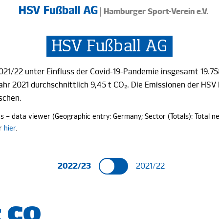
HSV Fußball AG
|
Hamburger
Sport-Verein e.V.
HSV Fußball AG
021/22 unter Einfluss der
Covid-19-
Pandemie insgesamt
19.75
ahr 2021 durchschnittlich
9,45 t CO₂.
Die Emissionen der HSV
schen.
 – data viewer (Geographic entry: Germany; Sector (Totals): Total n
ar
hier
.
2022/23
2021/22
5
 CO
t CO