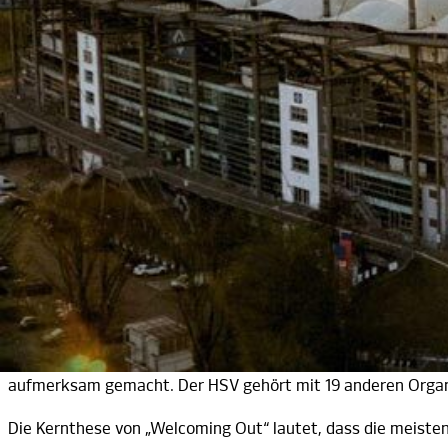
Der HSV steht für Vielfalt und positioniert
om 29. Juli bis zum 8. August 2022 fand die 
V
Zum Heimspiel gegen den 1. FC Heidenheim am s
Volksparkstadion ohne Diskriminierung zu set
Christopher Street Day
Passend zur Pride Week waren im Volksparkst
der LGBTIQ+-Community, zu sehen. Des Weite
aufmerksam gemacht. Der HSV gehört mit 19 anderen Organi
Die Kernthese von „Welcoming Out“ lautet, dass die meiste