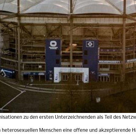
 sich entschieden gegen Diskriminierung jegl
des gegenseitigen Respekts sein.
jährliche Hamburg Pride Week statt, deren Höhepunkt der Chr
elben Tag beteiligte sich der HSV an den bunten Feierlichke
zen.
adion neben der bekannten „Raute ist Vielfalt“-Bande auch
ren wurde auf das Engagement des HSV als Patron der im J
sationen zu den ersten Unterzeichnenden als Teil des Netzw
n heterosexuellen Menschen eine offene und akzeptierende H