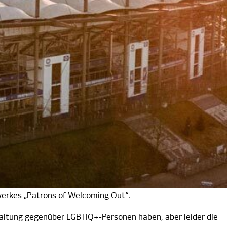
icher Art. Das Volksparkstadion soll ein Ort
istopher Street Day (CSD) am 6. August 2022 markierte.
iten, um gemeinsam ein Zeichen für Vielfalt und für ein
 LED-Banden und Eckfahnen in Regenbogenfarben, den Farben
uni 2022 gelaunchten Kampagne „Welcoming Out“
erkes „Patrons of Welcoming Out“.
altung gegenüber LGBTIQ+-Personen haben, aber leider die